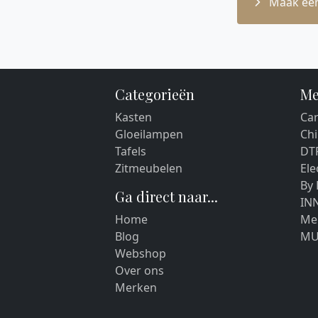
Maak een
Categorieën
Me
Kasten
Car
Gloeilampen
Chi
Tafels
DT
Zitmeubelen
El
By
Ga direct naar...
IN
Home
Me
Blog
MU
Webshop
Over ons
Merken