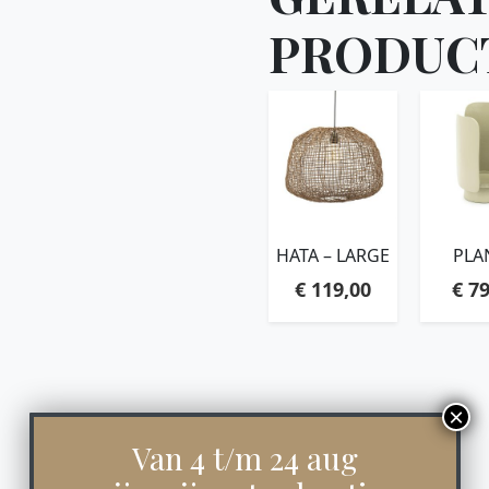
PRODUC
HATA – LARGE
PLA
€
119,00
€
79
Van 4 t/m 24 aug