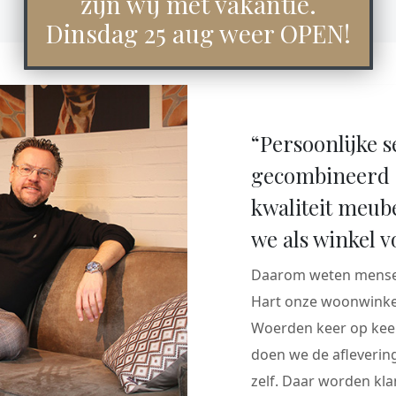
zijn wij met vakantie.
Dinsdag 25 aug weer OPEN!
“Persoonlijke s
gecombineerd 
kwaliteit meub
we als winkel v
Daarom weten mensen
Hart onze woonwinkel
Woerden keer op keer
doen we de aflevering
zelf. Daar worden klan