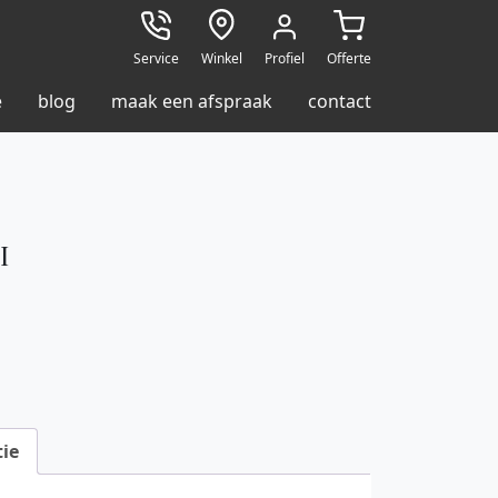
Service
Winkel
Profiel
Offerte
e
blog
maak een afspraak
contact
I
ie