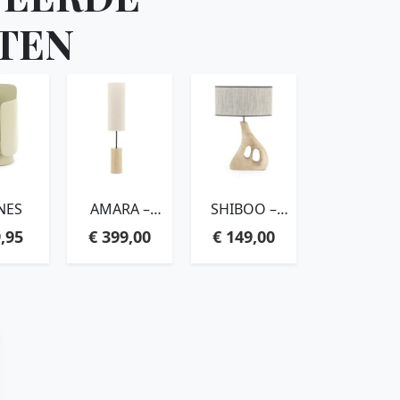
TEN
NES
AMARA –
SHIBOO –
LARGE
NATURAL
,95
€
399,00
€
149,00