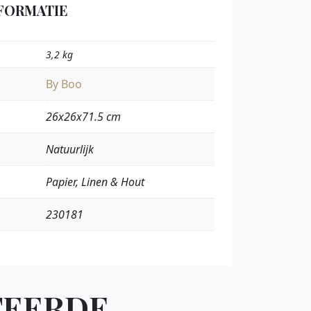
FORMATIE
3,2 kg
By Boo
26x26x71.5 cm
Natuurlijk
Papier, Linen & Hout
230181
TEERDE