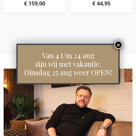
€
159,00
€
44,95
Van 4 t/m 24 aug
zijn wij met vakantie.
Dinsdag 25 aug weer OPEN!