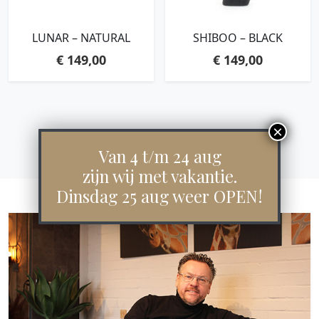
LUNAR – NATURAL
SHIBOO – BLACK
€
149,00
€
149,00
Van 4 t/m 24 aug
zijn wij met vakantie.
Dinsdag 25 aug weer OPEN!