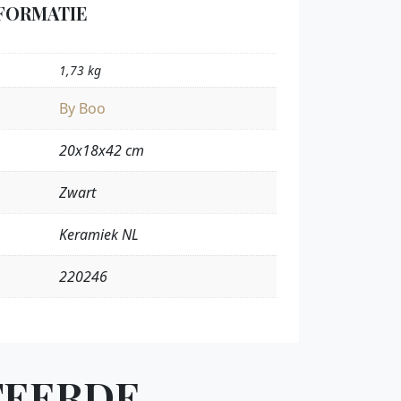
FORMATIE
1,73 kg
By Boo
20x18x42 cm
Zwart
Keramiek NL
220246
TEERDE