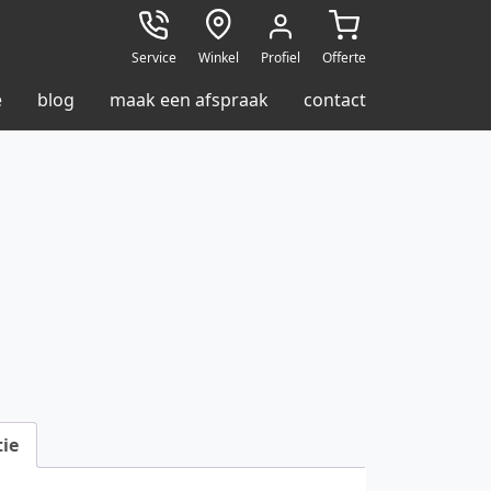
Service
Winkel
Profiel
Offerte
e
blog
maak een afspraak
contact
ie