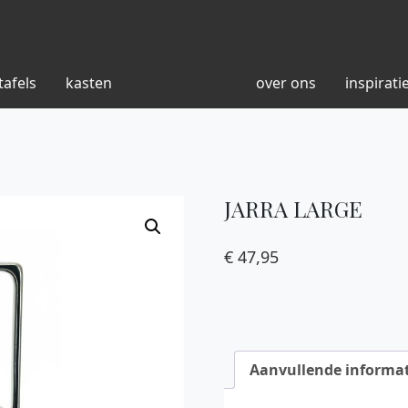
tafels
kasten
over ons
inspirati
JARRA LARGE
€
47,95
Aanvullende informat