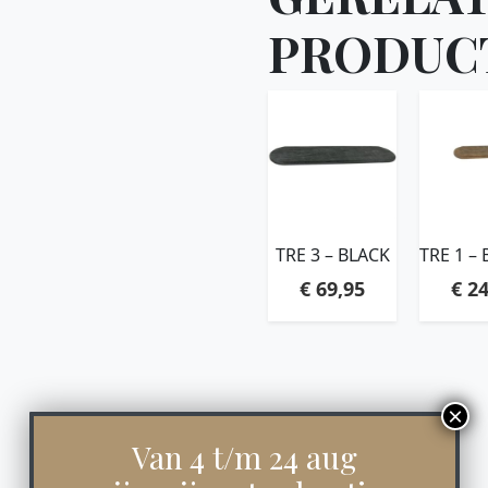
PRODUC
TRE 3 – BLACK
TRE 1 
€
69,95
€
24
Van 4 t/m 24 aug