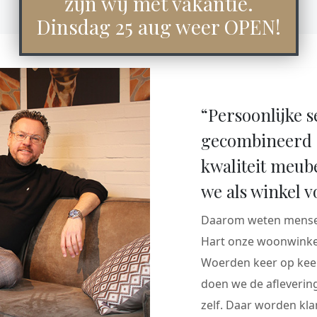
zijn wij met vakantie.
Dinsdag 25 aug weer OPEN!
“Persoonlijke s
gecombineerd 
kwaliteit meub
we als winkel v
Daarom weten mensen
Hart onze woonwinkel
Woerden keer op keer
doen we de aflevering
zelf. Daar worden klan