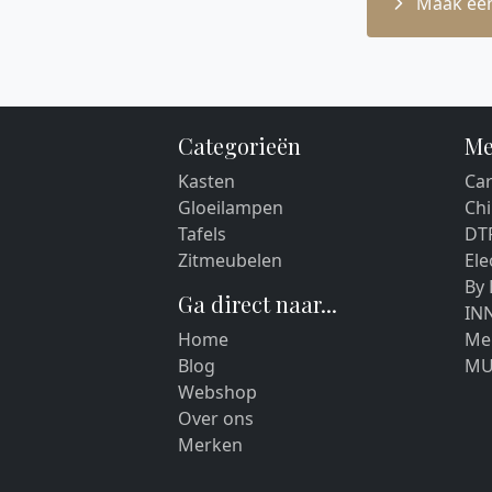
Maak een
Categorieën
Me
Kasten
Car
Gloeilampen
Chi
Tafels
DT
Zitmeubelen
El
By
Ga direct naar...
IN
Home
Me
Blog
MU
Webshop
Over ons
Merken