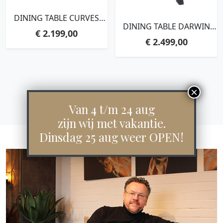
DINING TABLE CURVES
DINING TABLE DARWIN
RECTANGULAR
€
2.199,00
OVAL,77X220X105 CM,
BLACK,78X260X100 CM,
€
2.499,00
RECYCLED TEAKWOOD
RECYCLED TEAKWOOD
Van 4 t/m 24 aug
zijn wij met vakantie.
Dinsdag 25 aug weer OPEN!