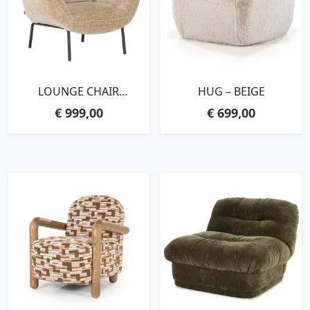
LOUNGE CHAIR
HUG – BEIGE
ASTRO,97X92X96 CM,
€
999,00
€
699,00
GLAMOUR SAND