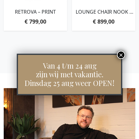
RETROVA – PRINT
LOUNGE CHAIR NOOK –
GREEN
€
799,00
€
899,00
Van 4 t/m 24 aug
zijn wij met vakantie.
Dinsdag 25 aug weer OPEN!