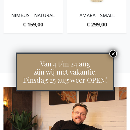
NIMBUS – NATURAL
AMARA – SMALL
€
159,00
€
299,00
Van 4 t/m 24 aug
zijn wij met vakantie.
Dinsdag 25 aug weer OPEN!