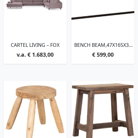
CARTEL LIVING – FOX
BENCH BEAM,47X165X35
CM, 3 CM RECYCLED
€
1.683,00
€
599,00
TEAKWOOD TOP