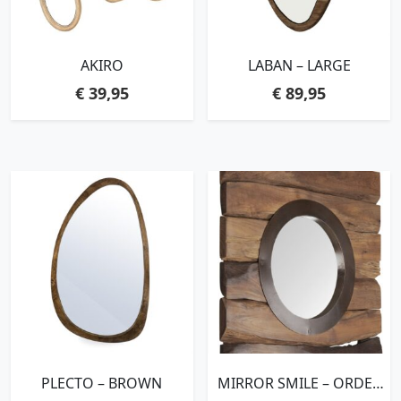
AKIRO
LABAN – LARGE
€
39,95
€
89,95
PLECTO – BROWN
MIRROR SMILE – ORDER
BY 2 PCS,50X50X4 CM