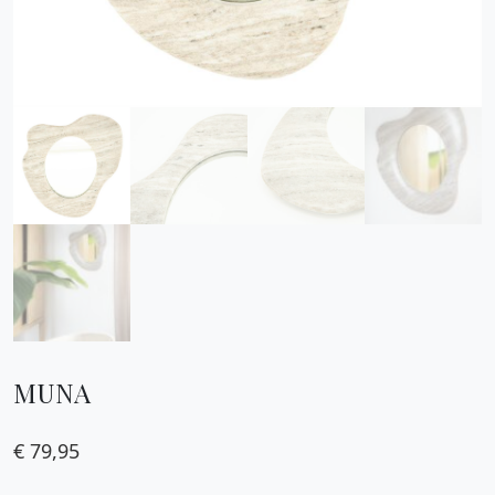
MUNA
€
79,95