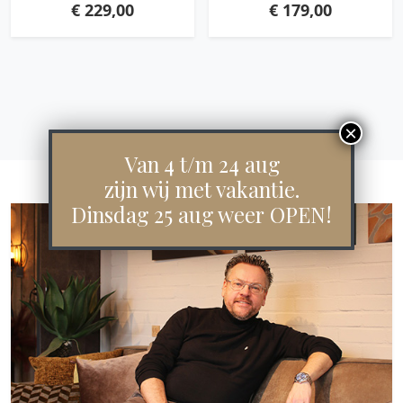
€
229,00
€
179,00
Van 4 t/m 24 aug
zijn wij met vakantie.
Dinsdag 25 aug weer OPEN!