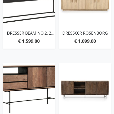
DRESSER BEAM NO.2, 2
DRESSOIR ROSENBORG
DOORS, 3 DRAWERS
€
1.599,00
€
1.099,00
BLACK,90X158X43 CM,
RECYCLED TEAKWOOD