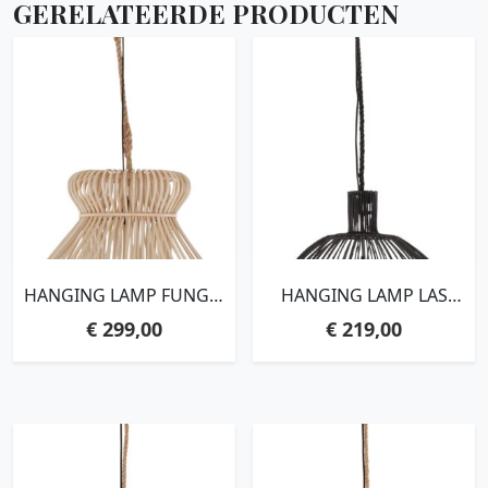
GERELATEERDE PRODUCTEN
HANGING LAMP FUNGO
HANGING LAMP LAS
MEDIUM,50X60X60 CM,
SALINAS LARGE
€
299,00
€
219,00
KUBU CORE. HEIGHT
BLACK,50XØ50 CM, PITRIT
TOTAL 110CM