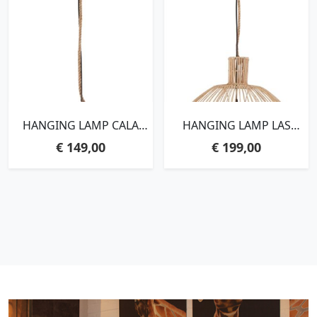
HANGING LAMP CALA
HANGING LAMP LAS
LLONGA,35X50X50 CM,
SALINAS LARGE
€
149,00
€
199,00
PITRIT
NATURAL,50XØ50 CM,
PITRIT