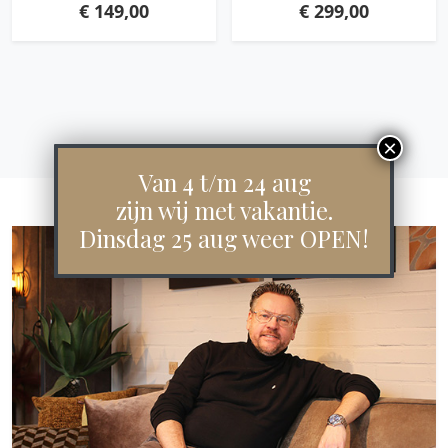
€
149,00
€
299,00
Van 4 t/m 24 aug
zijn wij met vakantie.
Dinsdag 25 aug weer OPEN!