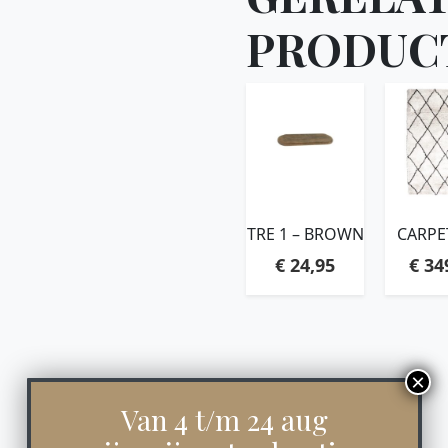
PRODUC
TRE 1 – BROWN
CARPE
200×30
€
24,95
€
34
NAT
Van 4 t/m 24 aug