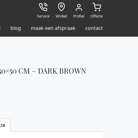
Service
Winkel
Profiel
Offerte
e
blog
maak een afspraak
contact
50×50 CM – DARK BROWN
ie