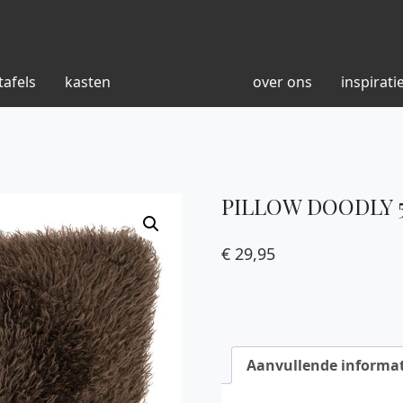
tafels
kasten
over ons
inspirati
PILLOW DOODLY 
€
29,95
Aanvullende informat