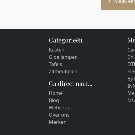
Maak een
Categorieën
Me
Kasten
Car
Gloeilampen
Chi
Tafels
DT
Zitmeubelen
El
By
Ga direct naar...
IN
Home
Me
Blog
MU
Webshop
Over ons
Merken