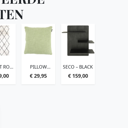
TEN
T ROX
PILLOW
SECO – BLACK
0 CM –
BALANCE –
9,00
€
29,95
€
159,00
URAL
GREEN