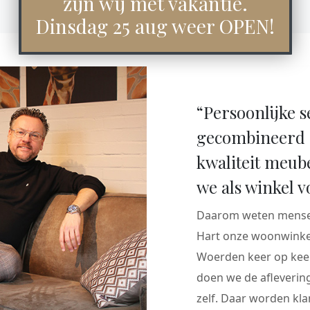
zijn wij met vakantie.
Dinsdag 25 aug weer OPEN!
“Persoonlijke s
gecombineerd 
kwaliteit meub
we als winkel v
Daarom weten mensen
Hart onze woonwinkel
Woerden keer op keer
doen we de aflevering
zelf. Daar worden klan