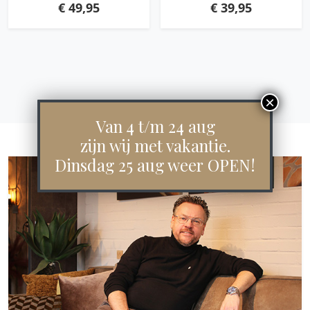
€
49,95
€
39,95
Van 4 t/m 24 aug
zijn wij met vakantie.
Dinsdag 25 aug weer OPEN!