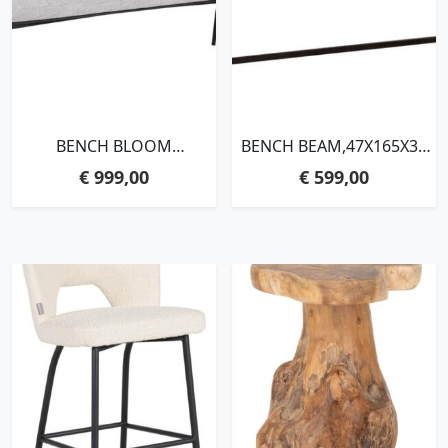
BENCH BLOOM
BENCH BEAM,47X165X35
190,86X190X57 CM,
CM, 3 CM RECYCLED
€
999,00
€
599,00
POLARIS LIGHT GREY
TEAKWOOD TOP