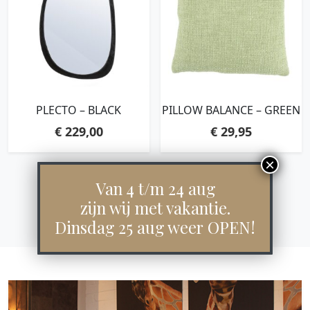
PLECTO – BLACK
PILLOW BALANCE – GREEN
€
229,00
€
29,95
Van 4 t/m 24 aug
zijn wij met vakantie.
Dinsdag 25 aug weer OPEN!