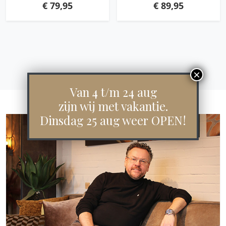
€
79,95
€
89,95
Van 4 t/m 24 aug
zijn wij met vakantie.
Dinsdag 25 aug weer OPEN!