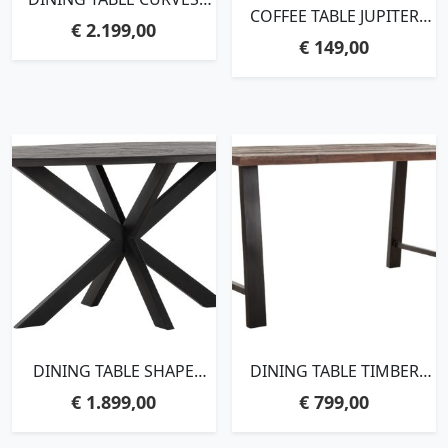
COFFEE TABLE JUPITER
RECTANGULAR
€
2.199,00
SMALL NATURAL,45XØ40
BLACK,78X260X100 CM,
€
149,00
CM, RECYCLED
RECYCLED TEAKWOOD
TEAKWOOD
DINING TABLE SHAPE
DINING TABLE TIMBER
OVAL BLACK,78X200X100
RECTANGULAR,78X150X90
€
1.899,00
€
799,00
CM, RECYCLED
CM, MIXED WOOD
TEAKWOOD