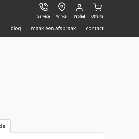
Service
Winkel
Profiel
Offerte
e
blog
maak een afspraak
contact
ie