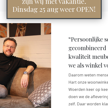
zijn wij met vakantie.
Dinsdag 25 aug weer OPEN!
“Persoonlijke s
gecombineerd 
kwaliteit meub
we als winkel v
Daarom weten mensen
Hart onze woonwinkel
Woerden keer op keer
doen we de aflevering
zelf. Daar worden klan