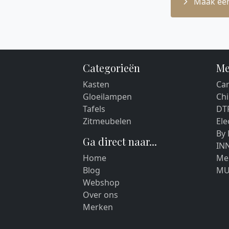
Maak een
Categorieën
Me
Kasten
Car
Gloeilampen
Chi
Tafels
DT
Zitmeubelen
El
By
Ga direct naar...
IN
Home
Me
Blog
MU
Webshop
Over ons
Merken