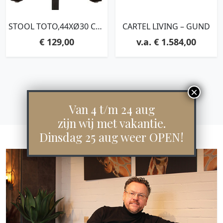
STOOL TOTO,44XØ30 CM,
CARTEL LIVING – GUND
BLACK RECYCLED
€
129,00
€
1.584,00
TEAKWOOD WITH
NATURAL CRACKS
Van 4 t/m 24 aug
zijn wij met vakantie.
Dinsdag 25 aug weer OPEN!