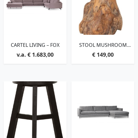
CARTEL LIVING – FOX
STOOL MUSHROOM
NATURAL,45XØ40 CM,
€
1.683,00
€
149,00
TEAKWOOD ROOTS