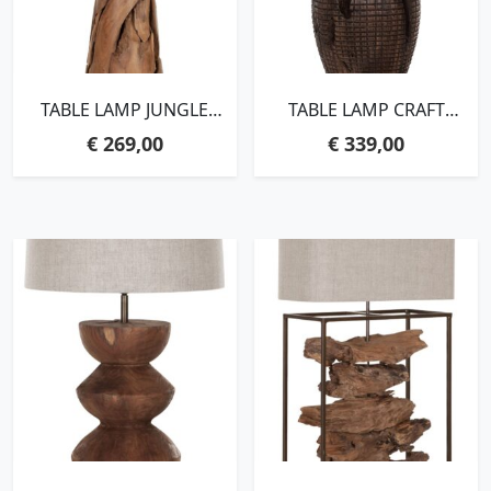
TABLE LAMP JUNGLE
TABLE LAMP CRAFT
LARGE,72XØ35 CM, TRIBAL
BLACK,62XØ45 CM, LINEN
€
269,00
€
339,00
SHADE (KAP E)
NATURAL SHADE (KAP G)