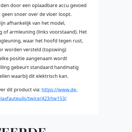
den door een oplaadbare accu gevoed
 geen snoer over de vloer loopt.
jn afhankelijk van het model,
g of armleuning (links voorstaand). Het
ugleuning, waar het hoofd tegen rust,
or worden versteld (topswing)
 elke positie aangenaam wordt
elling gebeurt standaard handmatig
llen waarbij dit elektrisch kan.
ver dit product via:
https://www.de-
laxfauteuils/twice/423/tw153/
TEERDE