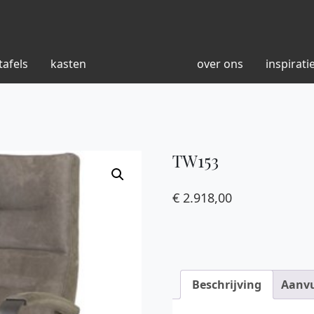
tafels
kasten
over ons
inspirati
TW153
€
2.918,00
Beschrijving
Aanvu