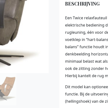
BESCHRIJVING
Een Twice relaxfauteui
elektrische bediening d
rugleuning, één voor d
voetklep in “hart-balan
balans” functie houdt i
denkbeelding horizontal
minimaal belast wat al
ook de zitting zonder 
Hierbij kantelt de rug 
Dit model kan optionee
functie. Bij de uitvoeri
(hellingshoek) van de zi