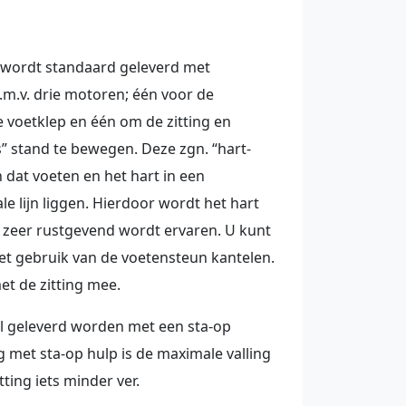
l wordt standaard geleverd met
.m.v. drie motoren; één voor de
e voetklep en één om de zitting en
s” stand te bewegen. Deze zgn. “hart-
n dat voeten en het hart in een
e lijn liggen. Hierdoor wordt het hart
s zeer rustgevend wordt ervaren. U kunt
het gebruik van de voetensteun kantelen.
met de zitting mee.
l geleverd worden met een sta-op
ng met sta-op hulp is de maximale valling
tting iets minder ver.