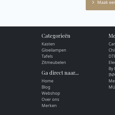
Maak een
Categorieën
Me
Kasten
Car
Gloeilampen
Chi
Tafels
DT
Zitmeubelen
El
By
Ga direct naar...
IN
Home
Me
Blog
MU
Webshop
Over ons
Merken