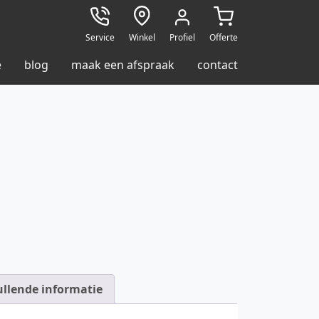
Service
Winkel
Profiel
Offerte
e
blog
maak een afspraak
contact
llende informatie