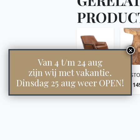
PRODUC
Van 4 t/m 24 aug
zijn wij met vakantie.
ROOS
ST
Dinsdag 25 aug weer OPEN!
MUSH
€
775,00
€
14
NATURA
C
TEAK
RO