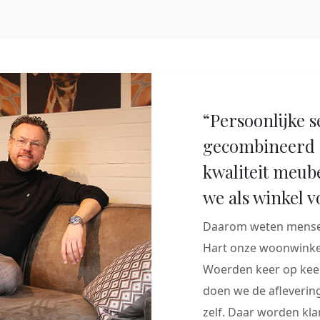
“Persoonlijke s
gecombineerd 
kwaliteit meub
we als winkel v
Daarom weten mensen
Hart onze woonwinkel
Woerden keer op keer
doen we de aflevering
zelf. Daar worden klan