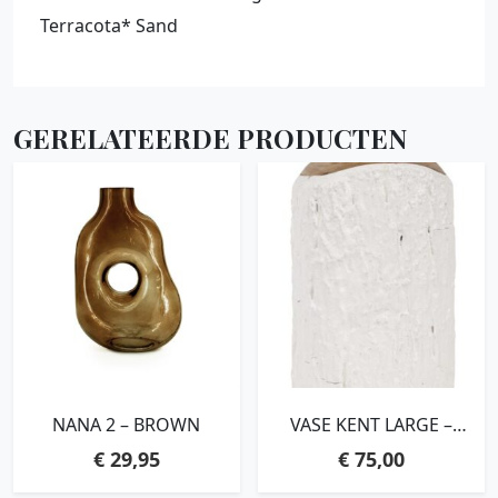
Terracota* Sand
GERELATEERDE PRODUCTEN
NANA 2 – BROWN
VASE KENT LARGE –
ORDER BY 2 PCS,28XØ11
€
29,95
€
75,00
CM