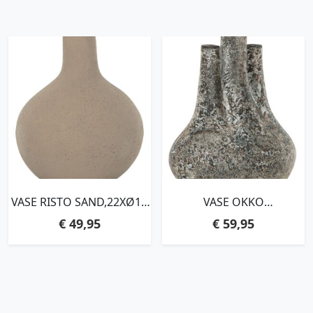
VASE RISTO SAND,22XØ17
VASE OKKO
CM, TERRACOTA
STONE,29X20X17 CM,
€
49,95
€
59,95
TERRACOTA