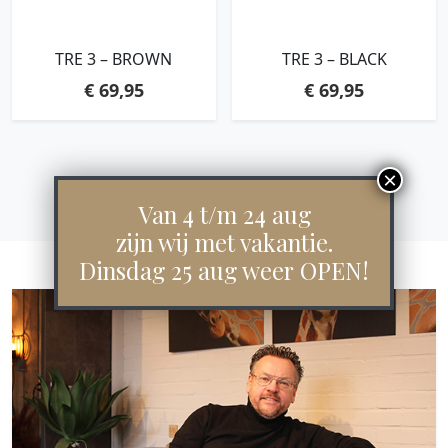
TRE 3 – BROWN
TRE 3 – BLACK
€
69,95
€
69,95
Van 4 t/m 24 aug
zijn wij met vakantie.
Dinsdag 25 aug weer OPEN!