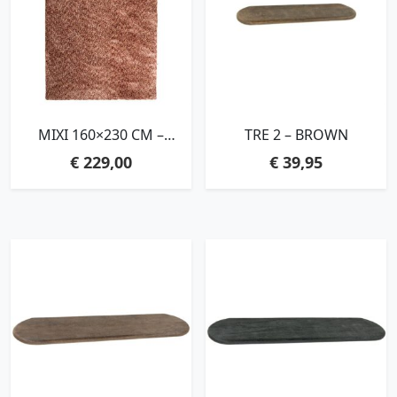
MIXI 160×230 CM –
TRE 2 – BROWN
BURGUNDY
€
229,00
€
39,95