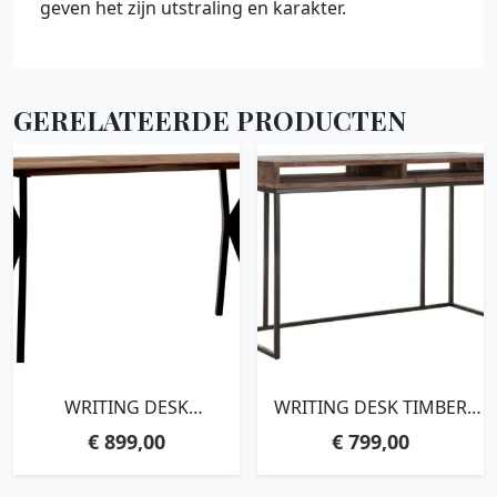
geven het zijn utstraling en karakter.
GERELATEERDE PRODUCTEN
WRITING DESK
WRITING DESK TIMBER
METROPOLE,76X150X60
NO.1, 2 OPEN
€
899,00
€
799,00
CM, RECYCLED
RACKS,76X120X50 CM,
TEAKWOOD
MIXED WOOD