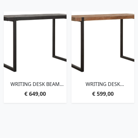
WRITING DESK BEAM
WRITING DESK
BLACK,76X120X50 CM, 5
BEAM,76X120X50 CM, 5
€
649,00
€
599,00
CM RECYCLED TEAKWOOD
CM RECYCLED TEAKWOOD
TOP
TOP