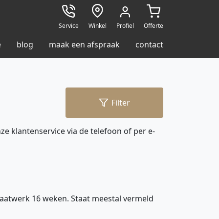
Service
Winkel
Profiel
Offerte
e
blog
maak een afspraak
contact
Filter
e klantenservice via de telefoon of per e-
aatwerk 16 weken. Staat meestal vermeld