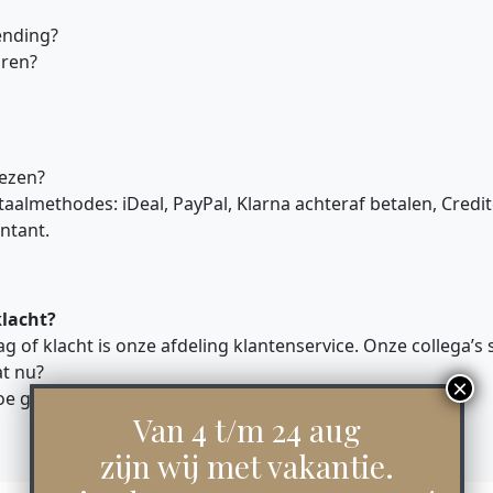
ending?
aren?
iezen?
taalmethodes: iDeal, PayPal, Klarna achteraf betalen, Credi
ontant.
klacht?
 of klacht is onze afdeling klantenservice. Onze collega’s 
at nu?
hoe gaan we dit samen oplossen?
Van 4 t/m 24 aug
zijn wij met vakantie.