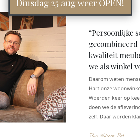
Dinsdag 25 aug weer OPEN!
“Persoonlijke s
gecombineerd 
kwaliteit meub
we als winkel v
Daarom weten mensen
Hart onze woonwinkel
Woerden keer op keer
doen we de aflevering
zelf. Daar worden klan
Jan Willem Pot