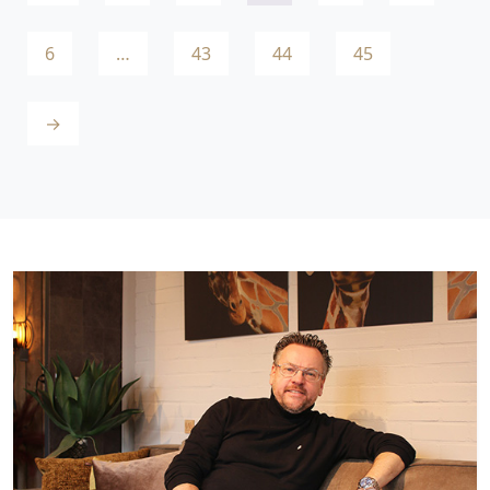
6
…
43
44
45
→