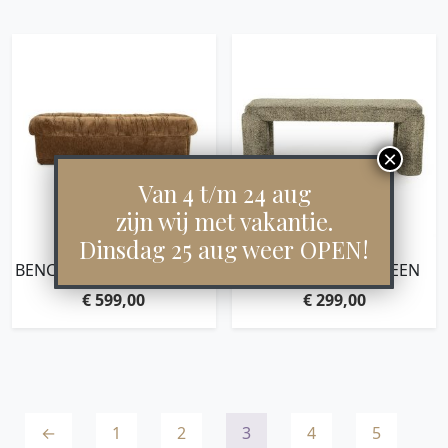
Van 4 t/m 24 aug
zijn wij met vakantie.
Dinsdag 25 aug weer OPEN!
BENCH NOOK – MUSTARD
BENCH OMLA – GREEN
€
599,00
€
299,00
←
1
2
3
4
5