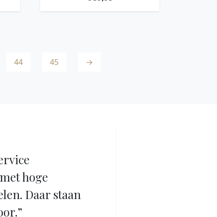
44
45
→
ervice
met hoge
elen. Daar staan
oor.”