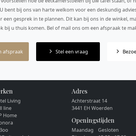
voorstellen hoe de eetkamerstoelen bij uw tafel staan, of h
 U bent bij ons van harte welkom voor een deskundig advie
r een gesprek in te plannen. Dit kan bij ons in de winkel, 
ok bij u thuis komen. Bel of mail ons om een afspraak te mak
 afspraak
Stel een vraag
Bezoe
rken
Adres
tel Living
Achterstraat 14
ll line
3441 EH Woerden
P Home
Openingstijden
eonora
 Boo
Maandag
Gesloten