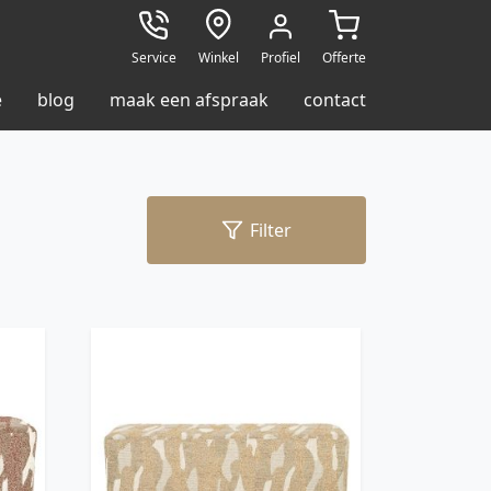
Service
Winkel
Profiel
Offerte
e
blog
maak een afspraak
contact
Filter