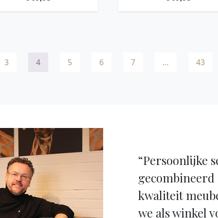
3
4
5
6
7
…
43
“Persoonlijke s
gecombineerd 
kwaliteit meub
we als winkel v