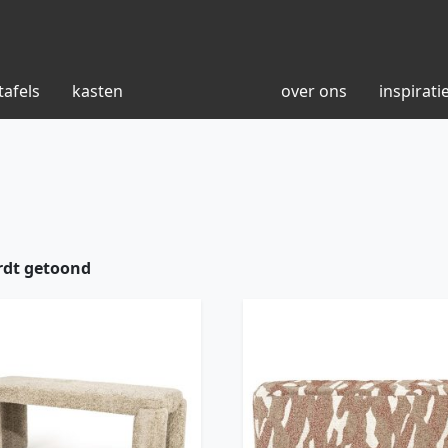
tafels
kasten
over ons
inspirati
rdt getoond