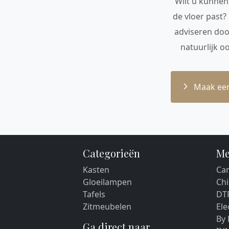
Wilt u kunnen 
de vloer past?
adviseren doo
natuurlijk o
Maak een
Categorieën
Me
Kasten
Car
Gloeilampen
Chi
Tafels
DT
Zitmeubelen
El
By
Ga direct naar...