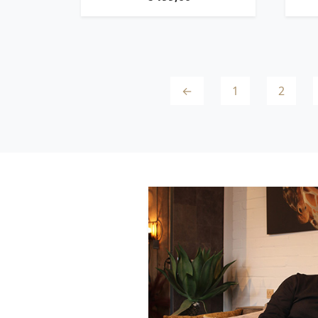
←
1
2