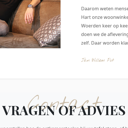
Daarom weten mensen
Hart onze woonwinkel
Woerden keer op keer
doen we de aflevering
zelf. Daar worden klan
Jan Willem Pot
Contact
VRAGEN OF ADVIES