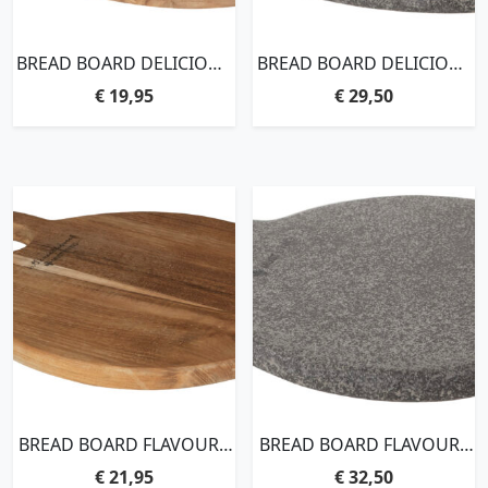
BREAD BOARD DELICIOUS
BREAD BOARD DELICIOUS
SMALL – ORDER BY 4
SMALL – ORDER BY 4
€
19,95
€
29,50
PCS,2X33X22 CM
PCS,2X33X22 CM, BLACK
BAZALT
BREAD BOARD FLAVOURS
BREAD BOARD FLAVOURS
LARGE – ORDER BY 4
LARGE – ORDER BY 4
€
21,95
€
32,50
PCS,2X33X26 CM
PCS,2X33X26 CM, BLACK