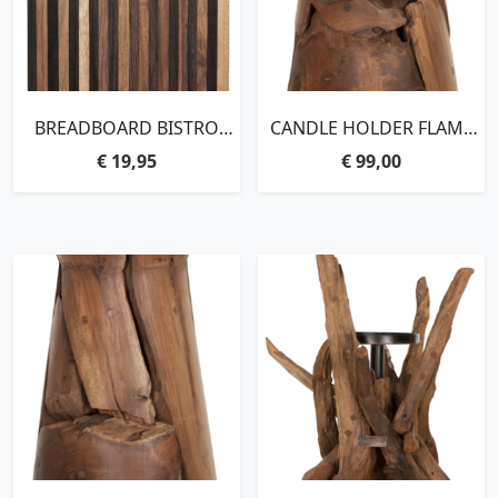
BREADBOARD BISTRO
CANDLE HOLDER FLAME
RECTANGULAR- ORDER BY
LARGE – ORDER BY 2
€
19,95
€
99,00
4 PCS,3X30X20 CM
PCS,37XØ21 CM