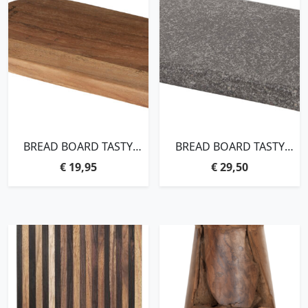
BREAD BOARD TASTY
BREAD BOARD TASTY
SMALL – ORDER BY 4
SMALL – ORDER BY 4
€
19,95
€
29,50
PCS,2X34X15 CM
PCS,2X34X15 CM, BLACK
BAZALT