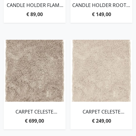
CANDLE HOLDER FLAME
CANDLE HOLDER ROOTS-
SMALL – ORDER BY 2
ORDER BY 2 PCS,45XØ35
€
89,00
€
149,00
PCS,30XØ19 CM
CM
CARPET CELESTE
CARPET CELESTE
RECTANGULAR
RECTANGULAR
€
699,00
€
249,00
LARGE,250×350 CM,
SMALL,170×240 CM, BEIGE,
TAUPE, 100% POLYESTER
100% POLYESTER