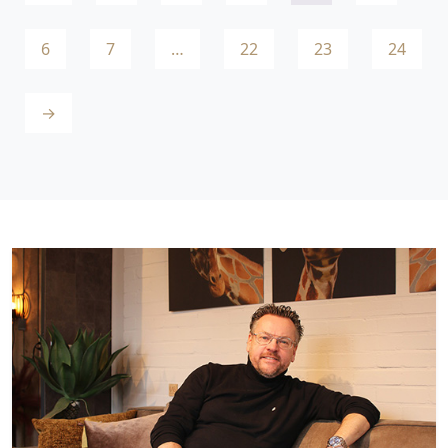
6
7
…
22
23
24
→