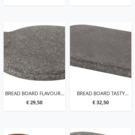
BAZALT
BREAD BOARD FLAVOURS
BREAD BOARD TASTY
SMALL – ORDER BY 4
LARGE – ORDER BY 4
€
29,50
€
32,50
PCS,2X27X22 CM, BLACK
PCS,2X39X18 CM, BLACK
BAZALT
BAZALT