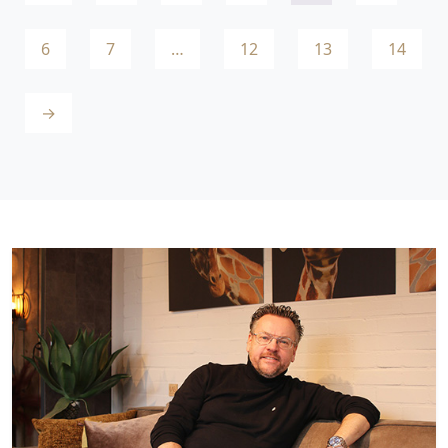
6
7
…
12
13
14
→