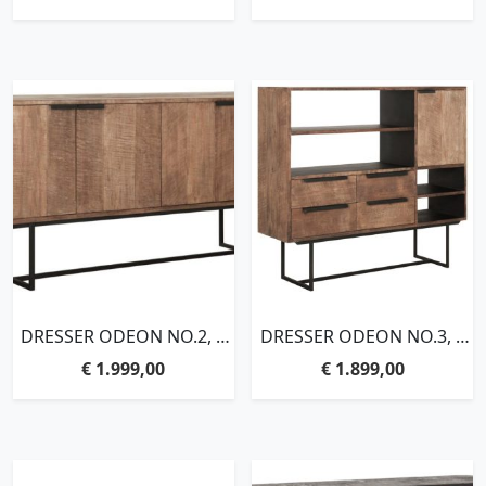
RECYCLED TEAKWOOD
DRESSER ODEON NO.2, 4
DRESSER ODEON NO.3, 1
DOORS,84X185X45 CM,
DOOR, 4 OPEN RACKS, 4
€
1.999,00
€
1.899,00
RECYCLED TEAKWOOD
DRAWERS,120X136X40 CM,
RECYCLED TEAKWOOD