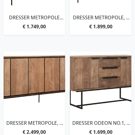
DRESSER METROPOLE
DRESSER METROPOLE, 4
MEDIUM, 2 DOORS, 2
DOORS,90X180X40 CM,
€
1.749,00
€
1.899,00
DRAWERS, OPEN
RECYCLED TEAKWOOD
RACK,95X160X45 CM,
RECYCLED TEAKWOOD
DRESSER METROPOLE, 6
DRESSER ODEON NO.1, 2
DOORS,90X220X40 CM,
DOORS, 3
€
2.499,00
€
1.699,00
RECYCLED TEAKWOOD
DRAWERS,84X139X45 CM,