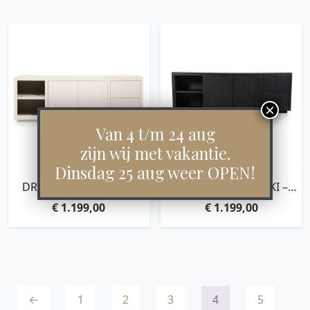
Van 4 t/m 24 aug
zijn wij met vakantie.
Dinsdag 25 aug weer OPEN!
DRESSOIR HELSINKI –
DRESSOIR HELSINKI –
TAUPE
ZWART
€
1.199,00
€
1.199,00
←
1
2
3
4
5