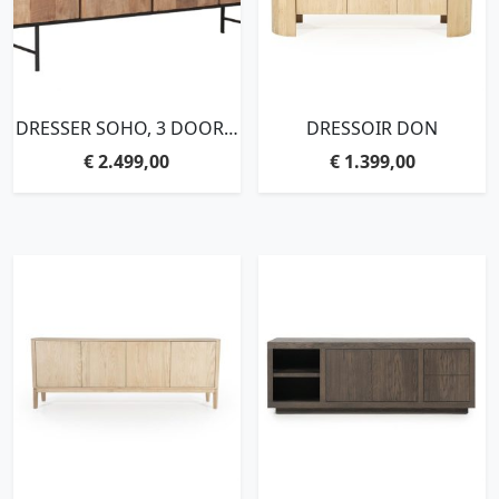
DRESSER SOHO, 3 DOORS,
DRESSOIR DON
3 DRAWERS,85X200X45
€
2.499,00
€
1.399,00
CM, RECYCLED
TEAKWOOD AND MORTEX