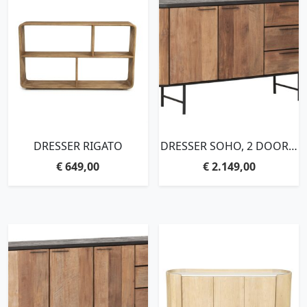
DRESSER RIGATO
DRESSER SOHO, 2 DOORS,
3 DRAWERS,85X160X45
€
649,00
€
2.149,00
CM, RECYCLED
TEAKWOOD AND MORTEX