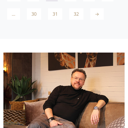
…
30
31
32
→