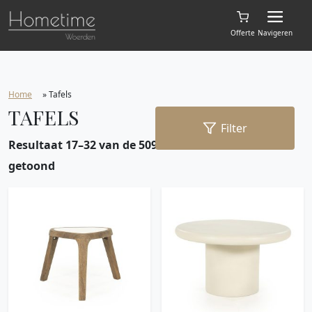
Offerte
Navigeren
Home
»
Tafels
TAFELS
Filter
Resultaat 17–32 van de 509 resultaten wordt
getoond