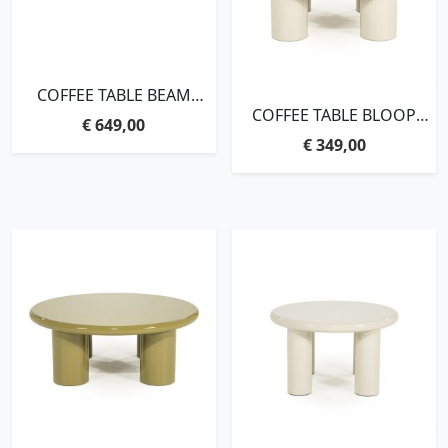
COFFEE TABLE BEAM
RECTANGULAR,35X150X50
COFFEE TABLE BLOOP
€
649,00
CM, 6 CM RECYCLED
LARGE – BEIGE
€
349,00
TEAKWOOD TOP