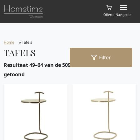
Offerte
Navigeren
Home
»
Tafels
TAFELS
Filter
Resultaat 49–64 van de 509 resultaten wordt
getoond