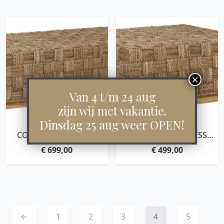
Van 4 t/m 24 aug
zijn wij met vakantie.
Dinsdag 25 aug weer OPEN!
COFFEE TABLE CHESS
COFFEE TABLE CHESS
BOARD
BOARD SQUARE,33X70X70
€
699,00
€
499,00
RECTANGULAR,33X120X60
CM, NATURAL ABACA
CM, NATURAL ABACA
←
1
2
3
4
5