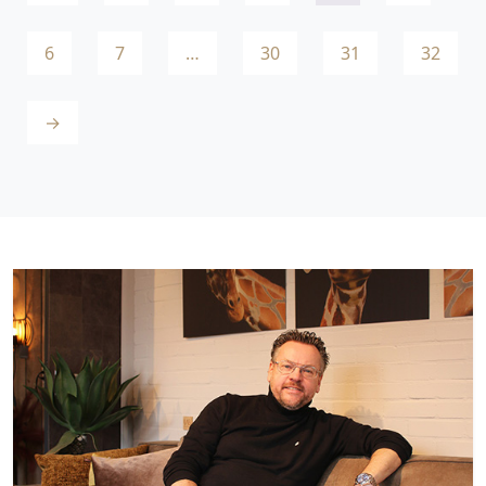
6
7
…
30
31
32
→