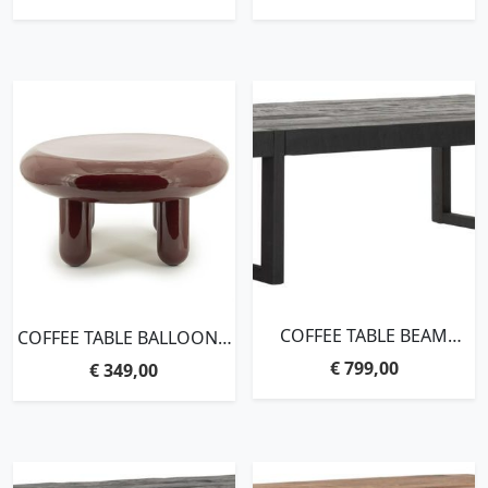
COFFEE TABLE BEAM
COFFEE TABLE BALLOON –
RECTANGULAR
BURGUNDY
€
799,00
€
349,00
BLACK,35X120X80 CM, 6
CM RECYCLED TEAKWOOD
TOP