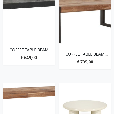
COFFEE TABLE BEAM
COFFEE TABLE BEAM
RECTANGULAR
€
649,00
RECTANGULAR,35X120X80
BLACK,35X150X50 CM, 6
€
799,00
CM, 6 CM RECYCLED
CM RECYCLED TEAKWOOD
TEAKWOOD TOP
TOP