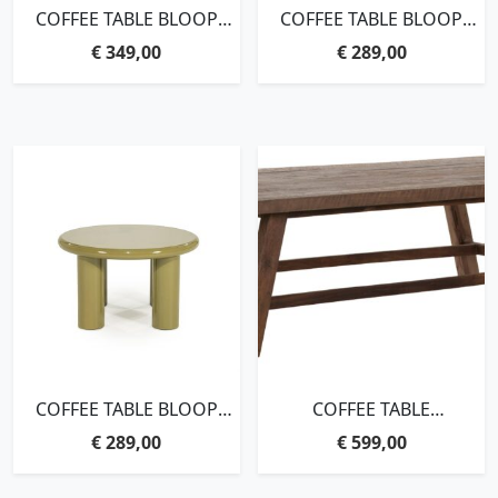
COFFEE TABLE BLOOP
COFFEE TABLE BLOOP
LARGE – GREEN
MEDIUM – BEIGE
€
349,00
€
289,00
COFFEE TABLE BLOOP
COFFEE TABLE
MEDIUM – GREEN
CAMPO,35X120X70 CM,
€
289,00
€
599,00
MIXED WOOD