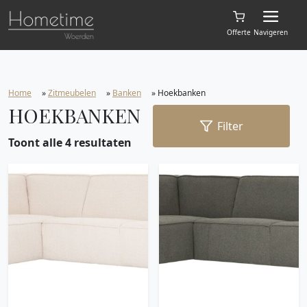
Offerte
Navigeren
Home
»
Zitmeubelen
»
Banken
»
Hoekbanken
HOEKBANKEN
Filter
Toont alle 4 resultaten