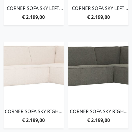
CORNER SOFA SKY LEFT,
CORNER SOFA SKY LEFT,
TEDDY ECRU,78X265X197
TEDDY OLIVE,78X265X197
€
2.199,00
€
2.199,00
CM, LEFT, ECRU
CM, LEFT, OLIVE
CORNER SOFA SKY RIGHT,
CORNER SOFA SKY RIGHT,
TEDDY ECRU,78X265X197
TEDDY OLIVE,78X265X197
€
2.199,00
€
2.199,00
CM, RIGHT, ECRU
CM, RIGHT, OLIVE