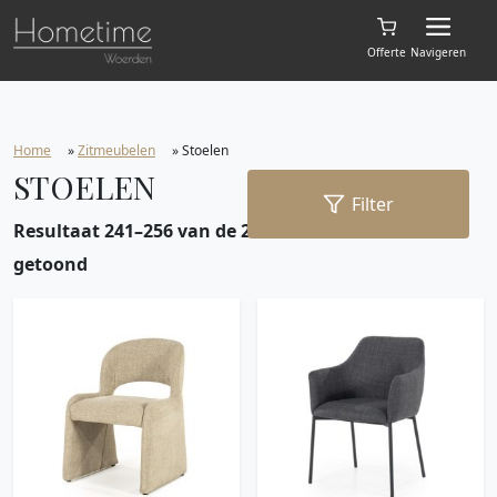
Offerte
Navigeren
Home
»
Zitmeubelen
»
Stoelen
STOELEN
Filter
Resultaat 241–256 van de 287 resultaten wordt
getoond