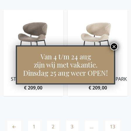
Van 4 t/m 24 aug
zijn wij met vakantie.
Dinsdag 25 aug weer OPEN!
STOEL TESS – BRUIN
STOEL TESS – ZAND SPARK
SPARK
€
209,00
€
209,00
←
1
2
3
…
13