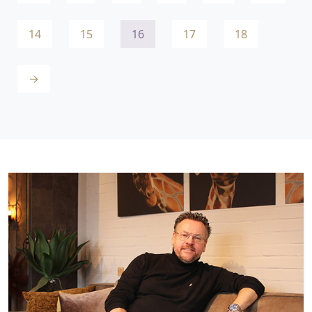
14
15
16
17
18
→