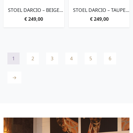
STOEL DARCIO – BEIGE
STOEL DARCIO – TAUPE
GLEAM
GLEAM
€
249,00
€
249,00
1
2
3
4
5
6
→