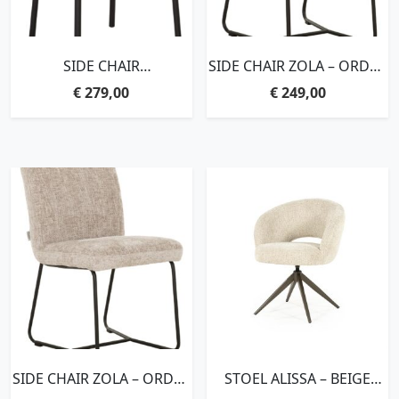
SIDE CHAIR
SIDE CHAIR ZOLA – ORDER
BLOOM,82X54X57 CM,
BY 2 PCS,87X46X56 CM,
€
279,00
€
249,00
POLARIS NATURAL
GLOSSY NATURAL
SIDE CHAIR ZOLA – ORDER
STOEL ALISSA – BEIGE
BY 2 PCS,87X46X56 CM,
ORO