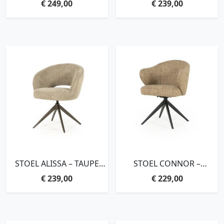
€
249,00
€
239,00
GLOSSY SAND
STOEL ALISSA – TAUPE
STOEL CONNOR –
ORO
MOSTERD DONNA
€
239,00
€
229,00