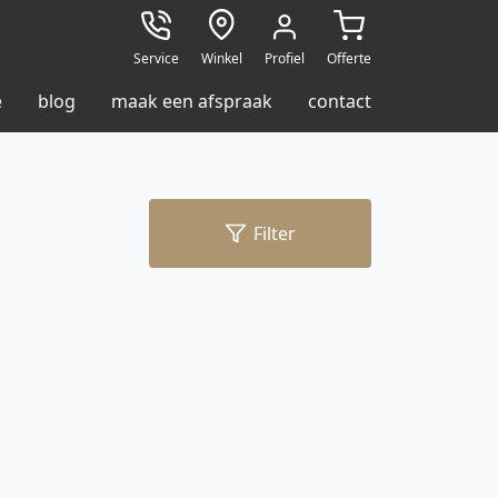
Service
Winkel
Profiel
Offerte
e
blog
maak een afspraak
contact
Filter