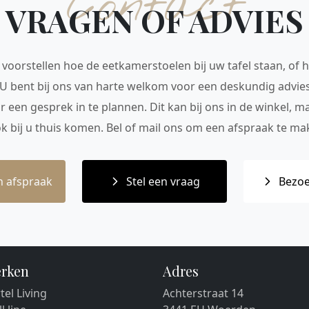
Contact
VRAGEN OF ADVIES
voorstellen hoe de eetkamerstoelen bij uw tafel staan, of h
 U bent bij ons van harte welkom voor een deskundig advie
r een gesprek in te plannen. Dit kan bij ons in de winkel, 
ok bij u thuis komen. Bel of mail ons om een afspraak te mak
 afspraak
Stel een vraag
Bezoe
rken
Adres
tel Living
Achterstraat 14