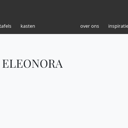
tafels
kasten
over ons
inspirati
 , ELEONORA