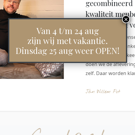
gecombineerd 
kwaliteit meub
we als winkel v
Van 4 t/m 24 aug
Daarom weten mensen
zijn wij met vakantie.
Hart onze woonwinkel
Dinsdag 25 aug weer OPEN!
Woerden keer op keer
doen we de aflevering
zelf. Daar worden klan
Jan Willem Pot