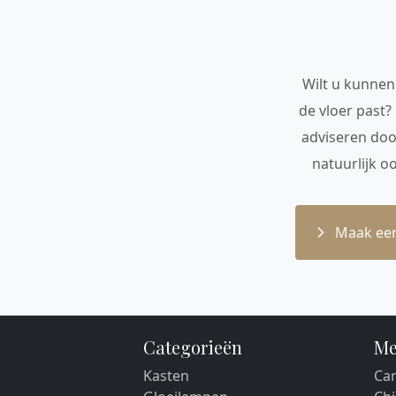
Wilt u kunnen 
de vloer past?
adviseren doo
natuurlijk o
Maak een
Categorieën
Me
Kasten
Car