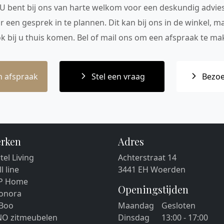
 U bent bij ons van harte welkom voor een deskundig advie
r een gesprek in te plannen. Dit kan bij ons in de winkel, 
ok bij u thuis komen. Bel of mail ons om een afspraak te mak
 afspraak
Stel een vraag
Bezoe
rken
Adres
tel Living
Achterstraat 14
ll line
3441 EH Woerden
P Home
Openingstijden
eonora
 Boo
Maandag
Gesloten
NO zitmeubelen
Dinsdag
13:00 - 17:00