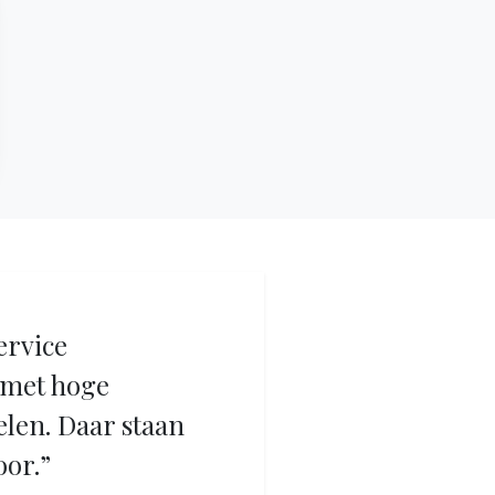
ervice
met hoge
elen. Daar staan
oor.”