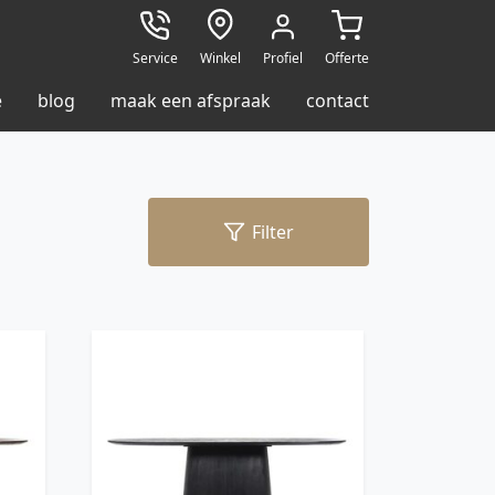
Service
Winkel
Profiel
Offerte
e
blog
maak een afspraak
contact
Filter