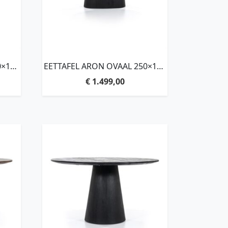
0×110
EETTAFEL ARON OVAAL 250×110
– ZWART
€
1.499,00