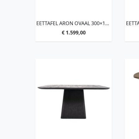
EETTAFEL ARON OVAAL 300×110
EETT
– BRUIN
€
1.599,00