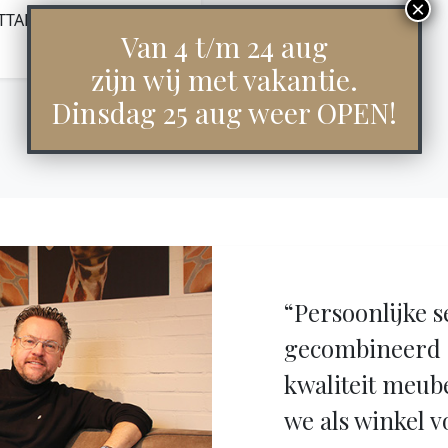
TTAFEL ARON VIERKANT
80×80 – LICHTBRUIN
Van 4 t/m 24 aug
€
499,00
zijn wij met vakantie.
Dinsdag 25 aug weer OPEN!
“Persoonlijke s
gecombineerd 
kwaliteit meub
we als winkel v