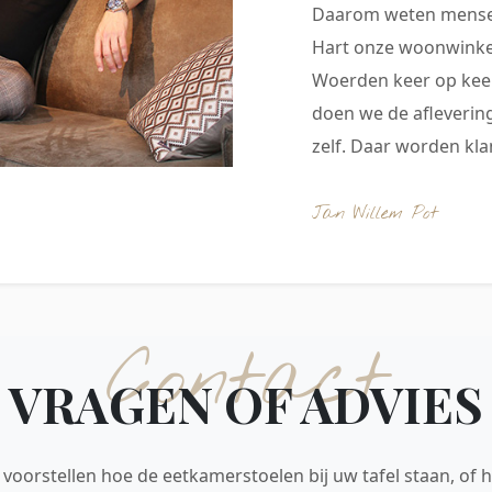
Daarom weten mensen
Hart onze woonwinkel
Woerden keer op keer
doen we de aflevering
zelf. Daar worden klan
Jan Willem Pot
Contact
VRAGEN OF ADVIES
voorstellen hoe de eetkamerstoelen bij uw tafel staan, of h