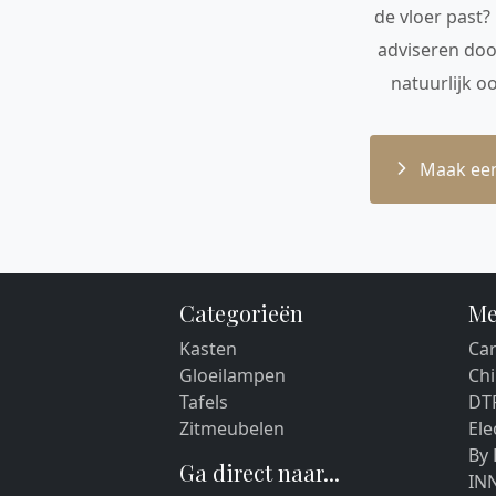
de vloer past?
adviseren doo
natuurlijk o
Maak een
Categorieën
Me
Kasten
Car
Gloeilampen
Chi
Tafels
DT
Zitmeubelen
El
By
Ga direct naar...
IN