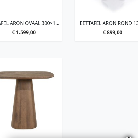
AFEL ARON OVAAL 300×110
EETTAFEL ARON ROND 13
– ZWART
BRUIN
€
1.599,00
€
899,00