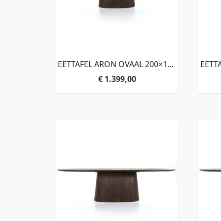
EETTAFEL ARON OVAAL 200×110
EETT
– BRUIN
€
1.399,00