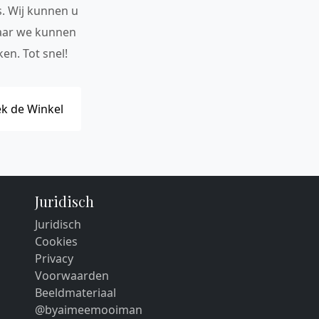
s. Wij kunnen u
maar we kunnen
en. Tot snel!
k de Winkel
Juridisch
Juridisch
Cookies
Privacy
Voorwaarden
Beeldmateriaal
@byaimeemooiman