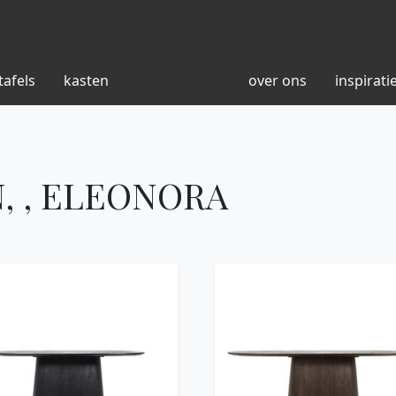
tafels
kasten
over ons
inspirati
, , ELEONORA