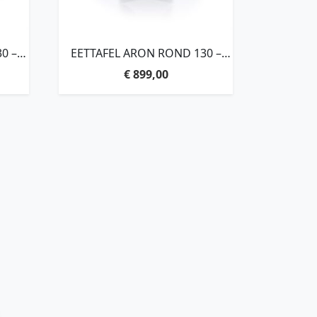
0 –
EETTAFEL ARON ROND 130 –
ZWART
€
899,00