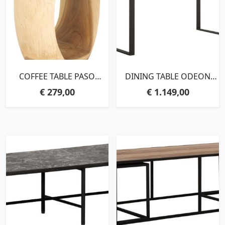
COFFEE TABLE PASO
DINING TABLE ODEON
SMALL,40XØ40 CM, SUAR
RECTANGULAR,78X175X90
€
279,00
€
1.149,00
WOOD
CM, RECYCLED
TEAKWOOD