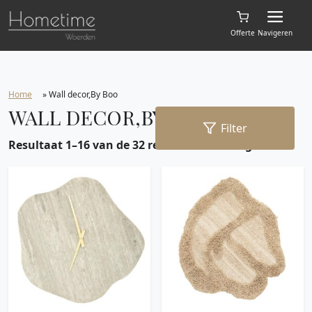
Offerte
Navigeren
Home
»
Wall decor,By Boo
WALL DECOR,BY BOO
Filter
Resultaat 1–16 van de 32 resultaten wordt getoond