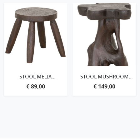
STOOL MELIA
STOOL MUSHROOM
BROWN,31XØ30 /45 CM,
BROWN,45XØ40 CM,
€
89,00
€
149,00
BROWN RECYCLED
BROWN TEAKWOOD
TEAKWOOD WITH
ROOTS
NATURAL CRACKS