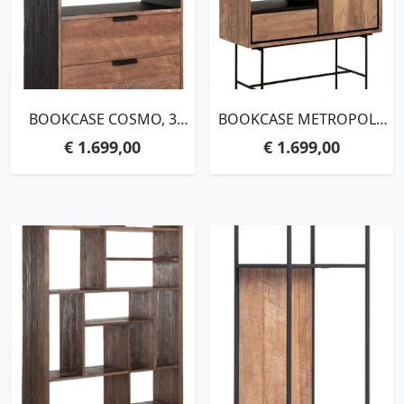
BOOKCASE COSMO, 3
BOOKCASE METROPOLE
DRAWERS, 3 OPEN
LOW, 2 DOORS, 1 DRAWER,
€
1.699,00
€
1.699,00
RACKS,200X80X40 CM,
2 OPEN
RECYCLED TEAKWOOD
RACKS,150X100X40 CM,
RECYCLED TEAKWOOD