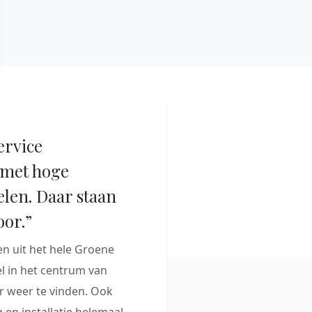
ervice
met hoge
elen. Daar staan
oor.”
 uit het hele Groene
 in het centrum van
 weer te vinden. Ook
 en installatie helemaal