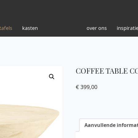
tafels
kasten
over ons
inspirati
COFFEE TABLE C
€
399,00
Aanvullende informat