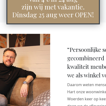
zijn wij met vakantie.
Dinsdag 25 aug weer OPEN!
“Persoonlijke s
gecombineerd 
kwaliteit meub
we als winkel v
Daarom weten mensen
Hart onze woonwinkel
Woerden keer op keer
doen we de aflevering