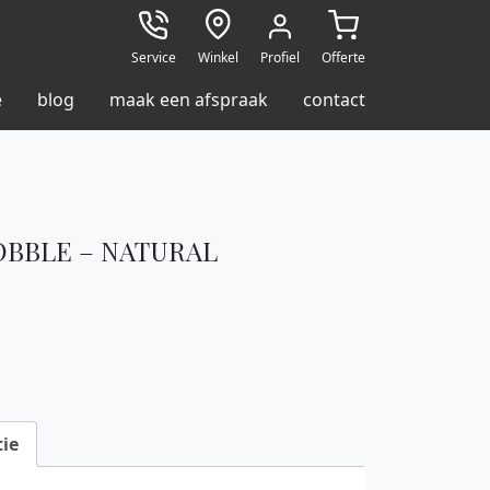
Service
Winkel
Profiel
Offerte
e
blog
maak een afspraak
contact
OBBLE – NATURAL
ie