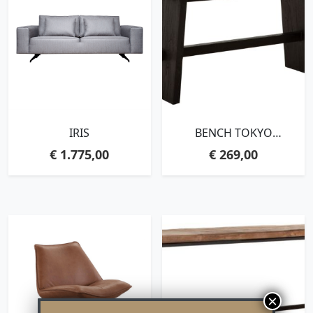
IRIS
BENCH TOKYO
LARGE,45X90X35 CM,
€
1.775,00
€
269,00
BLACK RECYCLED
TEAKWOOD WITH
NATURAL CRACKS