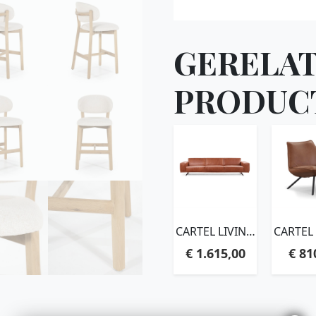
GERELA
PRODUC
CARTEL LIVING
CARTEL
– NOMAD
– SM
€
1.615,00
€
81