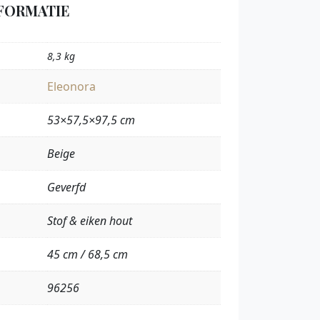
FORMATIE
8,3 kg
Eleonora
53×57,5×97,5 cm
Beige
Geverfd
Stof & eiken hout
45 cm / 68,5 cm
96256