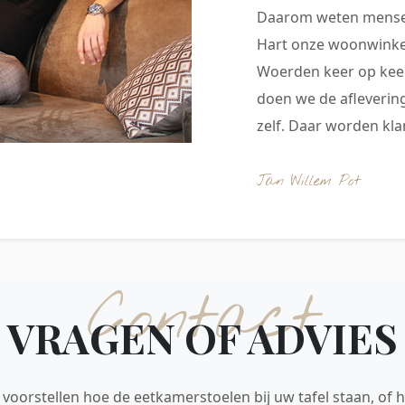
Daarom weten mensen
Hart onze woonwinkel
Woerden keer op keer
doen we de aflevering
zelf. Daar worden klan
Jan Willem Pot
Contact
VRAGEN OF ADVIES
voorstellen hoe de eetkamerstoelen bij uw tafel staan, of h