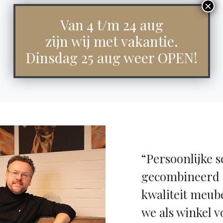
Van 4 t/m 24 aug
zijn wij met vakantie.
Dinsdag 25 aug weer OPEN!
“Persoonlijke s
gecombineerd 
kwaliteit meub
we als winkel v