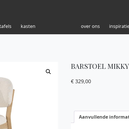
tafels
kasten
over ons
inspirati
BARSTOEL MIKKY
€
329,00
Aanvullende informat