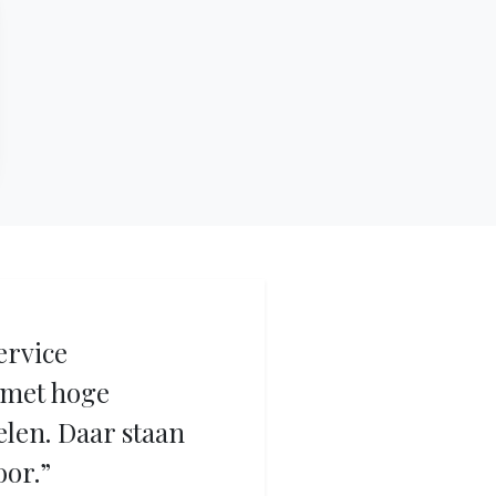
ervice
met hoge
elen. Daar staan
oor.”