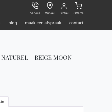
Service
Winkel
Profiel
Offerte
e
blog
maak een afspraak
contact
 NATUREL – BEIGE MOON
ie