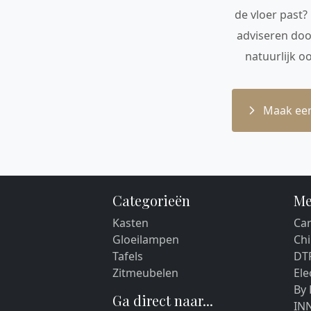
de vloer past?
adviseren doo
natuurlijk o
Maak een
Categorieën
Me
Kasten
Car
Gloeilampen
Chi
Tafels
DT
Zitmeubelen
El
By
Ga direct naar...
IN