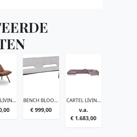
TEERDE
TEN
 LIVING
BENCH BLOOM
CARTEL LIVING
ILE
190,86X190X57
– FOX
0,00
€
999,00
CM, POLARIS
LIGHT GREY
€
1.683,00