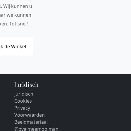
s. Wij kunnen u
maar we kunnen
en. Tot snel!
k de Winkel
Juridisch
Juridisch
Cookies
Privacy
Voorwaarden
Beeldmateriaal
@byaimeemooiman