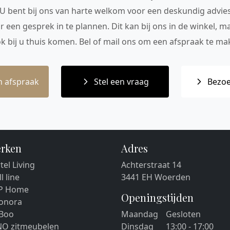
 U bent bij ons van harte welkom voor een deskundig advie
r een gesprek in te plannen. Dit kan bij ons in de winkel, 
ok bij u thuis komen. Bel of mail ons om een afspraak te mak
 afspraak
Stel een vraag
Bezoe
rken
Adres
tel Living
Achterstraat 14
ll line
3441 EH Woerden
P Home
Openingstijden
eonora
 Boo
Maandag
Gesloten
NO zitmeubelen
Dinsdag
13:00 - 17:00