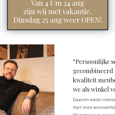
Van 4 t/m 24 aug
zijn wij met vakantie.
Dinsdag 25 aug weer OPEN!
“Persoonlijke s
gecombineerd 
kwaliteit meub
we als winkel v
Daarom weten mensen
Hart onze woonwinkel
Woerden keer op keer