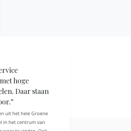
ervice
met hoge
elen. Daar staan
oor.”
 uit het hele Groene
 in het centrum van
 weer te vinden. Ook