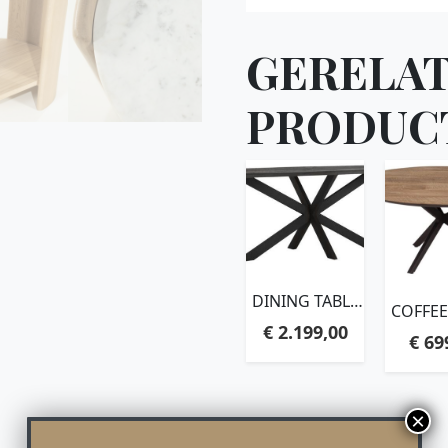
GERELA
PRODUC
DINING TABLE
COFFEE
CURVES
METR
€
2.199,00
RECTANGULAR
€
69
ROUND,
BLACK,78X260X100
CM, RE
CM, RECYCLED
TEAK
TEAKWOOD