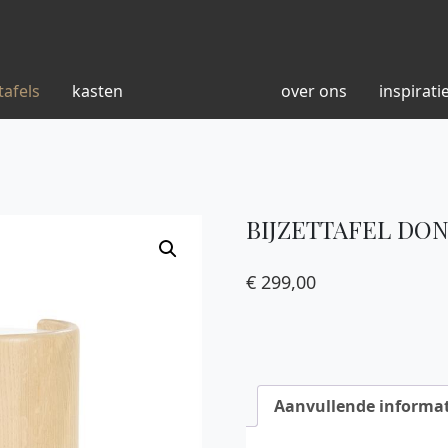
tafels
kasten
over ons
inspirati
BIJZETTAFEL DO
€
299,00
Aanvullende informat