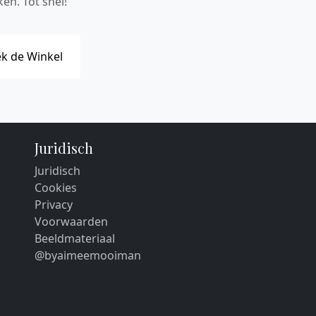
en. Tot snel!
k de Winkel
Juridisch
Juridisch
Cookies
Privacy
Voorwaarden
Beeldmateriaal
@byaimeemooiman