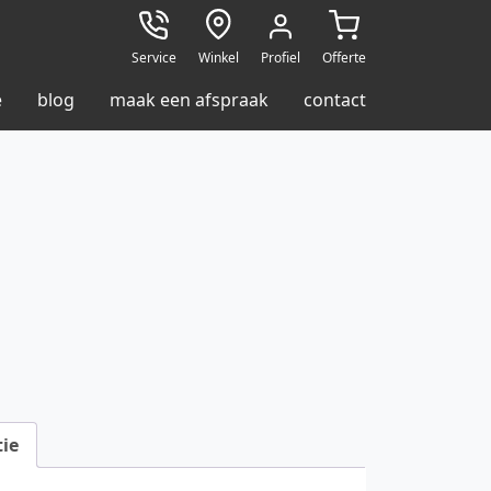
Service
Winkel
Profiel
Offerte
e
blog
maak een afspraak
contact
N
ie