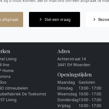
ok bij u thuis komen. Bel of mail ons om een afspraak te mak
 afspraak
Stel een vraag
Bezoe
rken
Adres
tel Living
Achterstraat 14
ll line
3441 EH Woerden
P Home
Openingstijden
eonora
 Boo
Maandag
Gesloten
NO zitmeubelen
Dinsdag
13:00 - 17:00
ubelfabriek De Toekomst
Woensdag
10:00 - 17:00
ST Living
Donderdag
13:00 - 17:00
Vrijdag
10:00 - 17:00