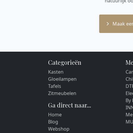
natuurlijk o
Maak een
Categorieën
Me
Kasten
Car
Gloeilampen
Chi
Tafels
DT
Zitmeubelen
El
By
Ga direct naar...
IN
Home
Me
Blog
MU
Webshop