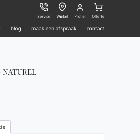
Service
Winkel
Profiel
Offerte
e
blog
maak een afspraak
contact
– NATUREL
ie