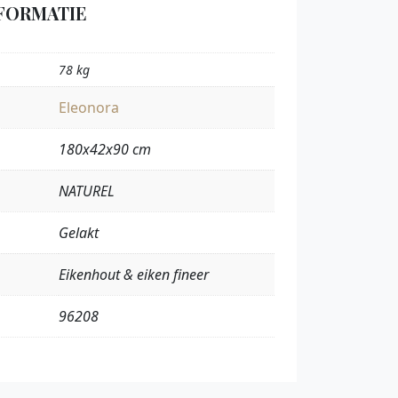
FORMATIE
78 kg
Eleonora
180x42x90 cm
NATUREL
Gelakt
Eikenhout & eiken fineer
96208