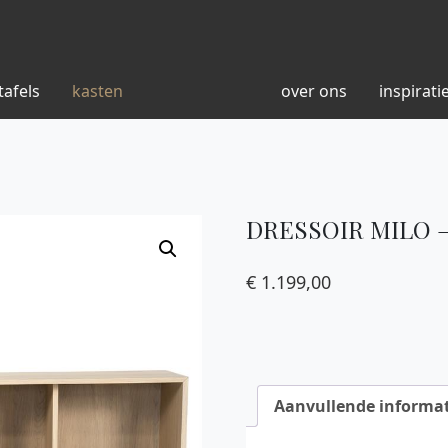
tafels
kasten
over ons
inspirati
DRESSOIR MILO 
€
1.199,00
Aanvullende informat