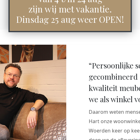
zijn wij met vakantie.
Dinsdag 25 aug weer OPEN!
“Persoonlijke s
gecombineerd 
kwaliteit meub
we als winkel v
Daarom weten mensen
Hart onze woonwinkel
Woerden keer op keer
doen we de aflevering