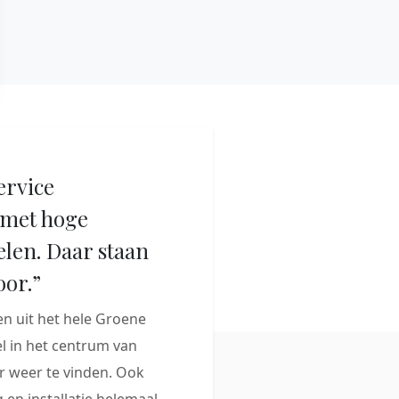
ervice
met hoge
elen. Daar staan
oor.”
 uit het hele Groene
 in het centrum van
 weer te vinden. Ook
 en installatie helemaal