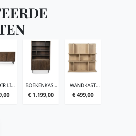
TEERDE
TEN
IR LIO
BOEKENKAST
WANDKAST
RS.
LIO – GROOT
VIERKANT
9,00
€
1.199,00
€
499,00
RENEE