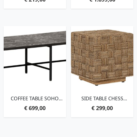
WITH NATURAL CRACKS
CM, RECYCLED
TEAKWOOD
COFFEE TABLE SOHO
SIDE TABLE CHESS
MORTEX,35X150X60 CM,
BOARD,43X40X40 CM,
€
699,00
€
299,00
MORTEX TOP
NATURAL ABACA