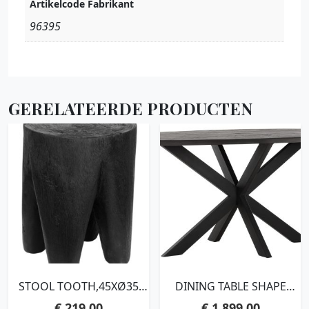
Artikelcode Fabrikant
96395
GERELATEERDE PRODUCTEN
STOOL TOOTH,45XØ35
DINING TABLE SHAPE
CM, SUAR WOOD, BLACK
OVAL BLACK,78X200X100
€
219,00
€
1.899,00