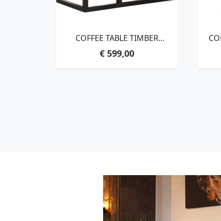
COFFEE TABLE TIMBER
CO
SQUARE,35X80X80 CM, MIXED
ROUN
€
599,00
WOOD