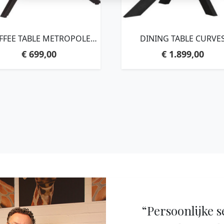
FFEE TABLE METROPOLE
DINING TABLE CURVE
D,38XØ90 CM, RECYCLED
RECTANGULAR
€
699,00
€
1.899,00
TEAKWOOD
BLACK,78X210X100 CM
RECYCLED TEAKWOO
“Persoonlijke s