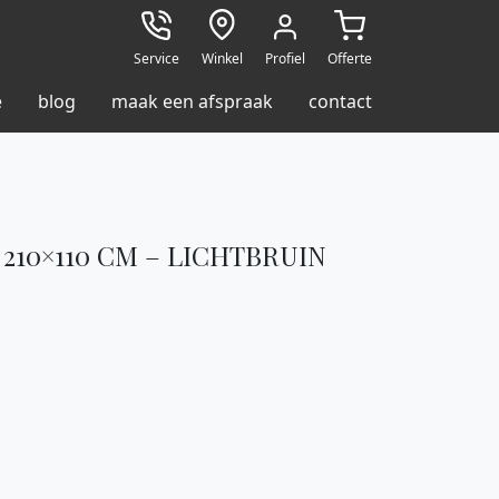
Service
Winkel
Profiel
Offerte
e
blog
maak een afspraak
contact
210×110 CM – LICHTBRUIN