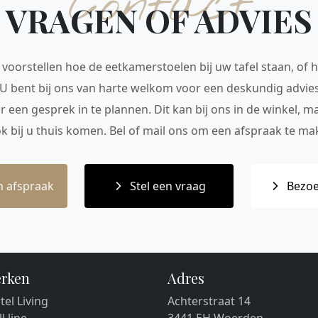
Contact
VRAGEN OF ADVIES
voorstellen hoe de eetkamerstoelen bij uw tafel staan, of h
 U bent bij ons van harte welkom voor een deskundig advie
r een gesprek in te plannen. Dit kan bij ons in de winkel, 
ok bij u thuis komen. Bel of mail ons om een afspraak te mak
 afspraak
Stel een vraag
Bezoe
rken
Adres
tel Living
Achterstraat 14