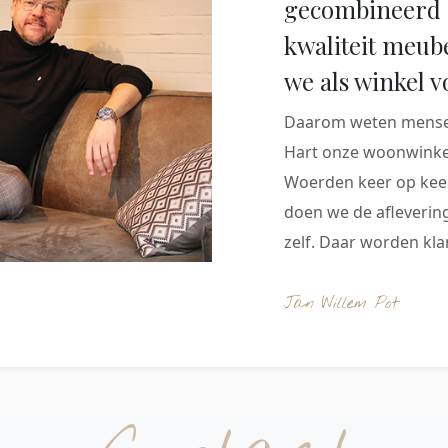
gecombineerd 
kwaliteit meub
we als winkel v
Daarom weten mensen
Hart onze woonwinkel
Woerden keer op keer
doen we de aflevering
zelf. Daar worden klan
Jan Willem Pot