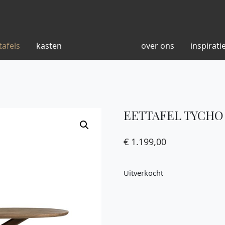
tafels
kasten
over ons
inspirati
EETTAFEL TYCHO 
€
1.199,00
Uitverkocht