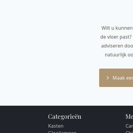
Wilt u kunnen 
de vloer past?
adviseren doo
natuurlijk o
Maak een
Categorieën
Me
Kasten
Car