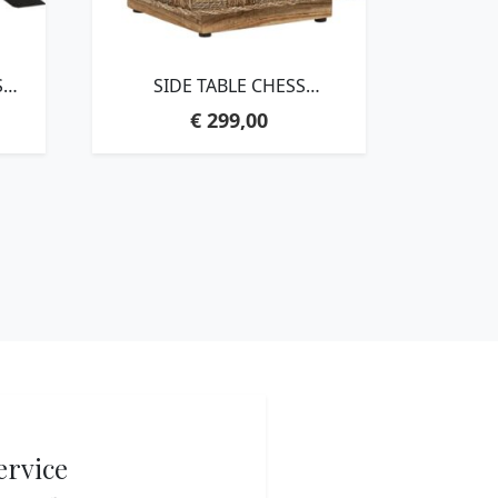
S
SIDE TABLE CHESS
BOARD,43X40X40 CM, NATURAL
€
299,00
,
ABACA
D
ervice