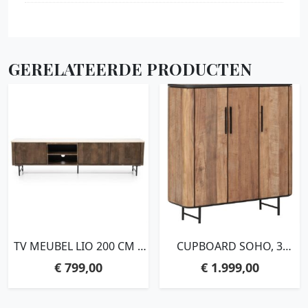
GERELATEERDE PRODUCTEN
TV MEUBEL LIO 200 CM –
CUPBOARD SOHO, 3
3DRS.
DOORS,130X120X40 CM,
€
799,00
€
1.999,00
RECYCLED TEAKWOOD
AND MORTEX