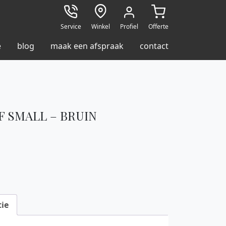
Service
Winkel
Profiel
Offerte
e
blog
maak een afspraak
contact
F SMALL – BRUIN
ie