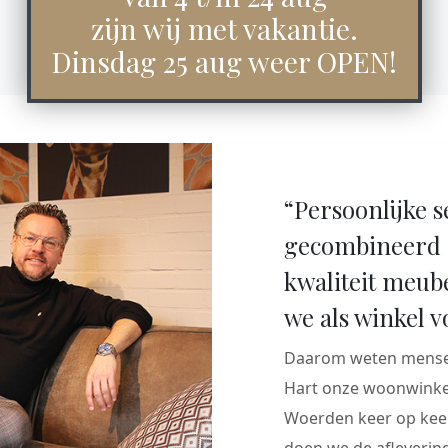
zijn wij met vakantie.
Dinsdag 25 aug weer OPEN!
“Persoonlijke s
gecombineerd 
kwaliteit meub
we als winkel v
Daarom weten mensen
Hart onze woonwinkel
Woerden keer op keer
doen we de aflevering