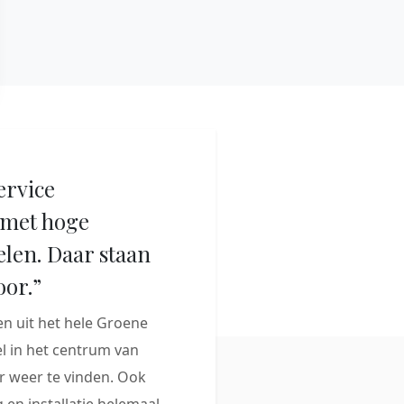
ervice
met hoge
elen. Daar staan
oor.”
 uit het hele Groene
 in het centrum van
 weer te vinden. Ook
 en installatie helemaal